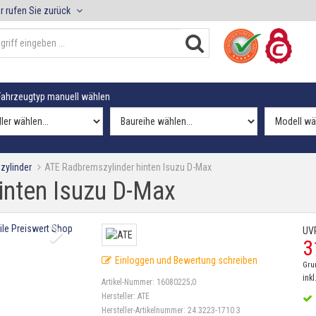
r rufen Sie zurück
ahrzeugtyp manuell wählen
zylinder
ATE Radbremszylinder hinten Isuzu D-Max
inten Isuzu D-Max
UV
3
Einloggen und Bewertung schreiben
Gru
inkl
Artikel-Nummer:
16080225;0
Hersteller:
ATE
Hersteller-Artikelnummer:
24.3223-1710.3