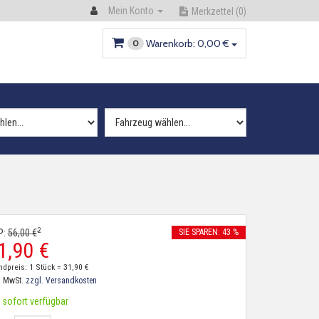
Mein Konto
Merkzettel
(0)
Warenkorb:
0,
00
€
0
2
P:
56,
00
€
SIE SPAREN: 43 %
1,
90
€
ndpreis: 1 Stück =
31,
90
€
. MwSt.
zzgl. Versandkosten
sofort verfügbar