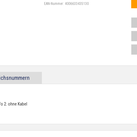
EAN-Nummer:
4006633435130
eichsnummern
o 2: ohne Kabel