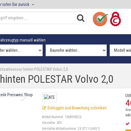
r rufen Sie zurück
ahrzeugtyp manuell wählen
ehzahlsensor hinten POLESTAR Volvo 2,0
hinten POLESTAR Volvo 2,0
UV
4
Einloggen und Bewertung schreiben
Gru
inkl
Artikel-Nummer:
16089082;0
Hersteller:
ATE
Hersteller-Artikelnummer:
24.0711-5443.3