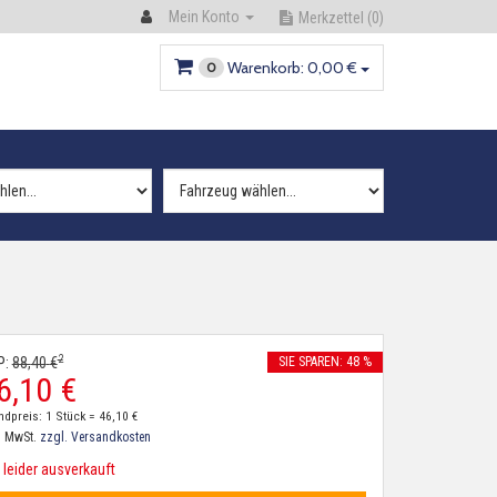
Mein Konto
Merkzettel
(0)
Warenkorb:
0,
00
€
0
2
P:
88,
40
€
SIE SPAREN: 48 %
6,
10
€
ndpreis: 1 Stück =
46,
10
€
. MwSt.
zzgl. Versandkosten
leider ausverkauft