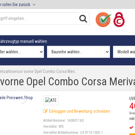
r rufen Sie zurück
ahrzeugtyp manuell wählen
ehzahlsensor vorne Opel Combo Corsa Meri…
vorne Opel Combo Corsa Meriva
UV
4
Einloggen und Bewertung schreiben
Gru
inkl
Artikel-Nummer:
16080174;0
Hersteller:
ATE
Hersteller-Artikelnummer:
24.0710-1002.1