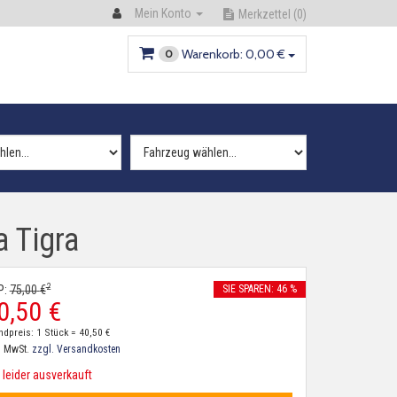
Mein Konto
Merkzettel
(0)
Warenkorb:
0,
00
€
0
 Tigra
2
P:
75,
00
€
SIE SPAREN: 46 %
0,
50
€
ndpreis: 1 Stück =
40,
50
€
. MwSt.
zzgl. Versandkosten
leider ausverkauft