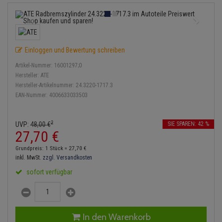
Bremsbeläge
Lambdasonde
Service Kit
Verdampfer
Einspritzpumpe
Zündkondensator
Thermoschalter
Kühler-Frostschutz
Klimaanlage
Hydraulikschläuche
Bremssattel
Mittelschalldämpfer
Stoßdämpfer
Gaszug
Zündmodul
Thermostat
Starthilfekabel
Heizung
Koppelstange
Einloggen und Bewertung schreiben
Druckspeicher
NOx-Sensor
Gelenkscheiben
Kontaktsatz
Wasserpumpe
Sicherheit & Notfall
Kraftstoffaufbereitung
Kardanwelle
Artikel-Nummer:
16001297;0
Handbremsseil
Montageteile
Hydrostößel
Hersteller:
ATE
Lenkung / Achsaufhängung
Hersteller-Artikelnummer:
24.3220-1717.3
Lenkgetriebe
EAN-Nummer:
4006633033503
Bremstrommeln
Vorschalldämpfer / Vord
Keilriemen
Kühlung
Lenkhebel und Übertragu
Bremsbacken
Keilrippenriemen
2
UVP:
48,
00
€
SIE SPAREN: 42 %
Motor und Getriebe
Lenkmanschetten
27,
70
€
Bremskraftregler
Kupplung
Grundpreis: 1 Stück =
27,
70
€
Elektrik
Querlenker
inkl. MwSt.
zzgl. Versandkosten
Unterdruckpumpe
Geberzylinder
sofort verfügbar
Öle und Additive
Radlager / Radnaben
Bremsleitung
Nehmerzylinder
Radbremszylinder
Servolenkung
Bremsschlauch
Kurbelgehäuse
In den Warenkorb
Reifen / Felgen
Spurstangen