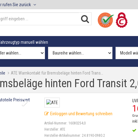
r rufen Sie zurück
ahrzeugtyp manuell wählen
ile
ATE Warnkontakt für Bremsbeläge hinten Ford Trans…
msbeläge hinten Ford Transit 2,
UV
1
Einloggen und Bewertung schreiben
Gru
inkl
Artikel-Nummer:
16080254;0
Hersteller:
ATE
Hersteller-Artikelnummer:
24.8190-0980.2