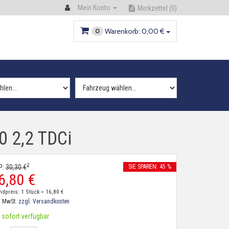
Mein Konto
Merkzettel
(0)
Warenkorb:
0,
00
€
0
0 2,2 TDCi
2
P:
30,
30
€
SIE SPAREN: 45 %
6,
80
€
ndpreis: 1 Stück =
16,
80
€
. MwSt.
zzgl. Versandkosten
sofort verfügbar