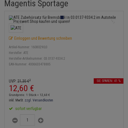
Magentis Sportage
Bremsbeläge
Lambdasonde
Service Kit
Verdampfer
Einspritzpumpe
Zündkondensator
Thermoschalter
Kühler-Frostschutz
Klimaanlage
Hydraulikschläuche
Bremssattel
Mittelschalldämpfer
Stoßdämpfer
Gaszug
Zündmodul
Thermostat
Starthilfekabel
Heizung
Koppelstange
Druckspeicher
NOx-Sensor
Gelenkscheiben
Kontaktsatz
Wasserpumpe
Sicherheit & Notfall
Kraftstoffaufbereitung
Kardanwelle
Einloggen und Bewertung schreiben
Handbremsseil
Montageteile
Hydrostößel
Artikel-Nummer:
16080290;0
Lenkung / Achsaufhängung
Lenkgetriebe
Hersteller:
ATE
Bremstrommeln
Vorschalldämpfer / Vord
Keilriemen
Hersteller-Artikelnummer:
03.0137-9334.2
Kühlung
Lenkhebel und Übertragu
EAN-Nummer:
4006633478885
Bremsbacken
Keilrippenriemen
Motor und Getriebe
Lenkmanschetten
2
UVP:
21,
30
€
SIE SPAREN: 41 %
Bremskraftregler
Kupplung
12,
60
€
Elektrik
Querlenker
Unterdruckpumpe
Geberzylinder
Grundpreis: 1 Stück =
12,
60
€
Öle und Additive
inkl. MwSt.
zzgl. Versandkosten
Radlager / Radnaben
Bremsleitung
Nehmerzylinder
sofort verfügbar
Radbremszylinder
Servolenkung
Bremsschlauch
Kurbelgehäuse
Reifen / Felgen
Spurstangen