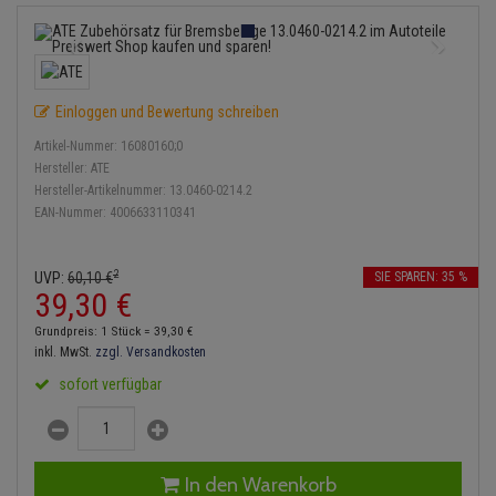
Bremsbeläge
Lambdasonde
Service Kit
Verdampfer
Einspritzpumpe
Zündkondensator
Thermoschalter
Kühler-Frostschutz
Klimaanlage
Hydraulikschläuche
Bremssattel
Mittelschalldämpfer
Stoßdämpfer
Gaszug
Zündmodul
Thermostat
Starthilfekabel
Heizung
Koppelstange
Einloggen und Bewertung schreiben
Druckspeicher
NOx-Sensor
Gelenkscheiben
Kontaktsatz
Wasserpumpe
Sicherheit & Notfall
Kraftstoffaufbereitung
Kardanwelle
Artikel-Nummer:
16080160;0
Handbremsseil
Montageteile
Hydrostößel
Hersteller:
ATE
Lenkung / Achsaufhängung
Hersteller-Artikelnummer:
13.0460-0214.2
Lenkgetriebe
EAN-Nummer:
4006633110341
Bremstrommeln
Vorschalldämpfer / Vord
Keilriemen
Kühlung
Lenkhebel und Übertragu
Bremsbacken
Keilrippenriemen
2
UVP:
60,
10
€
SIE SPAREN: 35 %
Motor und Getriebe
Lenkmanschetten
39,
30
€
Bremskraftregler
Kupplung
Grundpreis: 1 Stück =
39,
30
€
Elektrik
Querlenker
inkl. MwSt.
zzgl. Versandkosten
Unterdruckpumpe
Geberzylinder
sofort verfügbar
Öle und Additive
Radlager / Radnaben
Bremsleitung
Nehmerzylinder
Radbremszylinder
Servolenkung
Bremsschlauch
Kurbelgehäuse
In den Warenkorb
Reifen / Felgen
Spurstangen