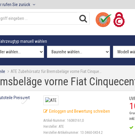
r rufen Sie zurück
ahrzeugtyp manuell wählen
ile
ATE Zubehörsatz für Bremsbeläge vorne Fiat Cinque…
emsbeläge vorne Fiat Cinquecen
UV
1
Einloggen und Bewertung schreiben
Gru
inkl
Artikel-Nummer:
16080161;0
Hersteller:
ATE
Hersteller-Artikelnummer:
13.0460-0434.2