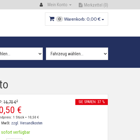
Mein Konto
Merkzettel
(0)
Warenkorb:
0,
00
€
0
to
2
P:
16,
70
€
SIE SPAREN: 37 %
0,
50
€
ndpreis: 1 Stück =
10,
50
€
. MwSt.
zzgl. Versandkosten
sofort verfügbar