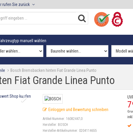
r rufen Sie zurück
ahrzeugtyp manuell wählen
ile
Bosch Bremsbacken hinten Fiat Grande Linea Punto
en Fiat Grande Linea Punto
UV
7
Einloggen und Bewertung schreiben
Gru
inkl
Artikel-Nummer:
16082447;0
Hersteller:
BOSCH
Hersteller-Artikelnummer:
0204114655