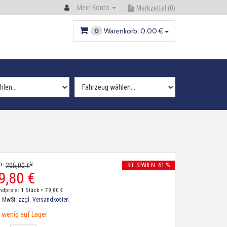
Mein Konto
Merkzettel
(0)
Warenkorb:
0,
00
€
0
2
P:
205,
00
€
SIE SPAREN: 61 %
9,
80
€
ndpreis: 1 Stück =
79,
80
€
. MwSt.
zzgl. Versandkosten
wenig auf Lager