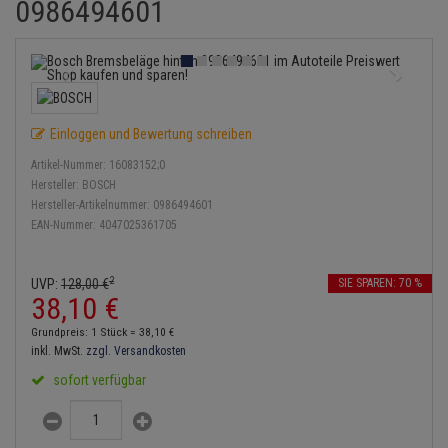
0986494601
Bremsbeläge
Lambdasonde
Service Kit
Verdampfer
Einspritzpumpe
Zündkondensator
Thermoschalter
Kühler-Frostschutz
Klimaanlage
Hydraulikschläuche
Bremssattel
Mittelschalldämpfer
Stoßdämpfer
Gaszug
Zündmodul
Thermostat
Starthilfekabel
Heizung
Koppelstange
Druckspeicher
NOx-Sensor
Gelenkscheiben
Kontaktsatz
Wasserpumpe
Sicherheit & Notfall
Kraftstoffaufbereitung
Kardanwelle
Einloggen und Bewertung schreiben
Handbremsseil
Montageteile
Hydrostößel
Artikel-Nummer:
16083152;0
Lenkung / Achsaufhängung
Lenkgetriebe
Hersteller:
BOSCH
Bremstrommeln
Vorschalldämpfer / Vord
Keilriemen
Hersteller-Artikelnummer:
0986494601
Kühlung
Lenkhebel und Übertragu
EAN-Nummer:
4047025361705
Bremsbacken
Keilrippenriemen
Motor und Getriebe
Lenkmanschetten
2
UVP:
128,
00
€
SIE SPAREN: 70 %
Bremskraftregler
Kupplung
38,
10
€
Elektrik
Querlenker
Unterdruckpumpe
Geberzylinder
Grundpreis: 1 Stück =
38,
10
€
Öle und Additive
inkl. MwSt.
zzgl. Versandkosten
Radlager / Radnaben
Bremsleitung
Nehmerzylinder
sofort verfügbar
Radbremszylinder
Servolenkung
Bremsschlauch
Kurbelgehäuse
Reifen / Felgen
Spurstangen