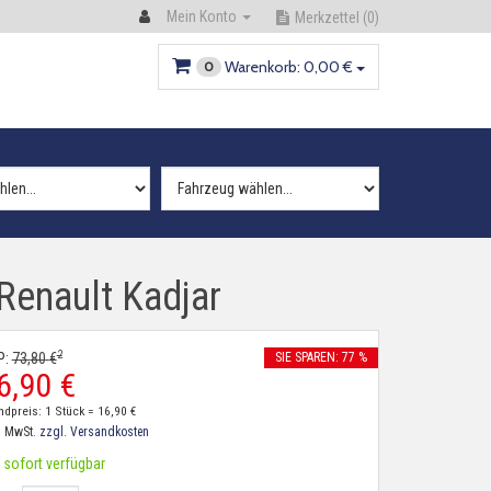
Mein Konto
Merkzettel
(0)
Warenkorb:
0,
00
€
0
Renault Kadjar
2
P:
73,
80
€
SIE SPAREN: 77 %
6,
90
€
ndpreis: 1 Stück =
16,
90
€
. MwSt.
zzgl. Versandkosten
sofort verfügbar