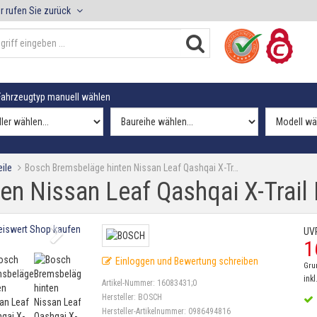
r rufen Sie zurück
ahrzeugtyp manuell wählen
ile
Bosch Bremsbeläge hinten Nissan Leaf Qashqai X-Tr…
n Nissan Leaf Qashqai X-Trail 
UV
1
Einloggen und Bewertung schreiben
Gru
inkl
Artikel-Nummer:
16083431;0
Hersteller:
BOSCH
Hersteller-Artikelnummer:
0986494816