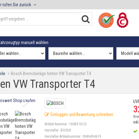
r rufen Sie zurück
ahrzeugtyp manuell wählen
ile
Bosch Bremsbeläge hinten VW Transporter T4
en VW Transporter T4
UV
3
Einloggen und Bewertung schreiben
Gru
inkl
Artikel-Nummer:
16083161;0
Hersteller:
BOSCH
Hersteller-Artikelnummer:
0986494619