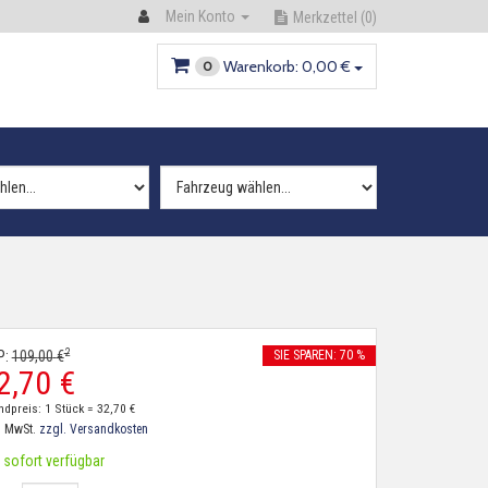
Mein Konto
Merkzettel
(0)
Warenkorb:
0,
00
€
0
2
P:
109,
00
€
SIE SPAREN: 70 %
2,
70
€
ndpreis: 1 Stück =
32,
70
€
. MwSt.
zzgl. Versandkosten
sofort verfügbar