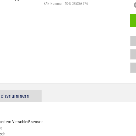
EAN-Nummer:
4047025363976
eichsnummern
riertem Verschleißsensor
ng
lech