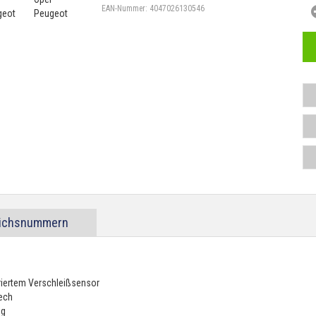
EAN-Nummer:
4047026130546
eichsnummern
riertem Verschleißsensor
lech
ng