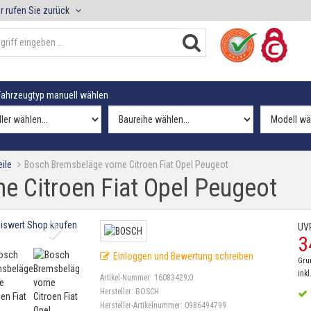
r rufen Sie zurück
ahrzeugtyp manuell wählen
ile
Bosch Bremsbeläge vorne Citroen Fiat Opel Peugeot
e Citroen Fiat Opel Peugeot
UV
3
Einloggen und Bewertung schreiben
Gru
inkl
Artikel-Nummer:
16083429;0
Hersteller:
BOSCH
Hersteller-Artikelnummer:
0986494799