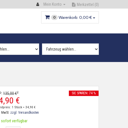
Mein Konto
Merkzettel
(0)
Warenkorb:
0,
00
€
0
2
P:
135,
00
€
SIE SPAREN: 74 %
4,
90
€
ndpreis: 1 Stück =
34,
90
€
. MwSt.
zzgl. Versandkosten
sofort verfügbar