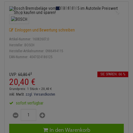
Bremsbeläge
Lambdasonde
Service Kit
Verdampfer
Einspritzpumpe
Zündkondensator
Thermoschalter
Kühler-Frostschutz
Klimaanlage
Hydraulikschläuche
Bremssattel
Mittelschalldämpfer
Stoßdämpfer
Gaszug
Zündmodul
Thermostat
Starthilfekabel
Heizung
Koppelstange
Einloggen und Bewertung schreiben
Druckspeicher
NOx-Sensor
Gelenkscheiben
Kontaktsatz
Wasserpumpe
Sicherheit & Notfall
Kraftstoffaufbereitung
Kardanwelle
Artikel-Nummer:
16082607;0
Handbremsseil
Montageteile
Hydrostößel
Hersteller:
BOSCH
Lenkung / Achsaufhängung
Hersteller-Artikelnummer:
0986494115
Lenkgetriebe
EAN-Nummer:
4047024186125
Bremstrommeln
Vorschalldämpfer / Vord
Keilriemen
Kühlung
Lenkhebel und Übertragu
Bremsbacken
Keilrippenriemen
2
UVP:
60,
80
€
SIE SPAREN: 66 %
Motor und Getriebe
Lenkmanschetten
20,
40
€
Bremskraftregler
Kupplung
Grundpreis: 1 Stück =
20,
40
€
Elektrik
Querlenker
inkl. MwSt.
zzgl. Versandkosten
Unterdruckpumpe
Geberzylinder
sofort verfügbar
Öle und Additive
Radlager / Radnaben
Bremsleitung
Nehmerzylinder
Radbremszylinder
Servolenkung
Bremsschlauch
Kurbelgehäuse
In den Warenkorb
Reifen / Felgen
Spurstangen