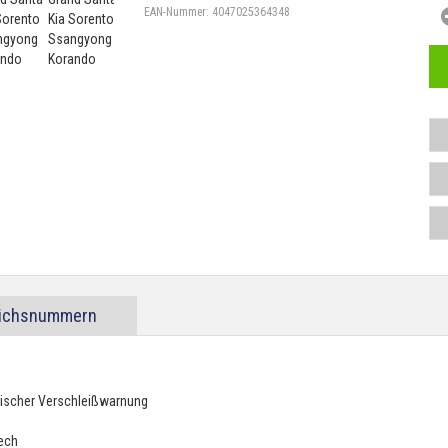
EAN-Nummer:
4047025364348
eichsnummern
tischer Verschleißwarnung
lech