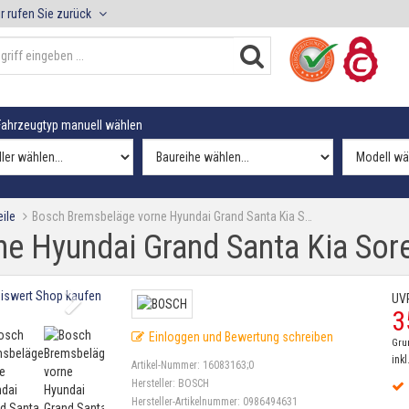
r rufen Sie zurück
ahrzeugtyp manuell wählen
ile
Bosch Bremsbeläge vorne Hyundai Grand Santa Kia S…
e Hyundai Grand Santa Kia So
UV
3
Einloggen und Bewertung schreiben
Gru
inkl
Artikel-Nummer:
16083163;0
Hersteller:
BOSCH
Hersteller-Artikelnummer:
0986494631