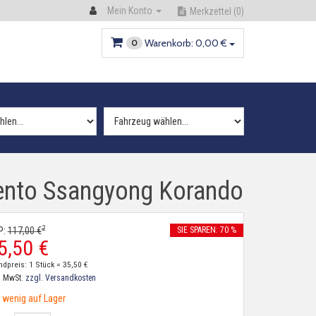
Mein Konto
Merkzettel
(0)
Warenkorb:
0,
00
€
0
rento Ssangyong Korando
2
P:
117,
00
€
SIE SPAREN: 70 %
5,
50
€
ndpreis: 1 Stück =
35,
50
€
. MwSt.
zzgl. Versandkosten
wenig auf Lager