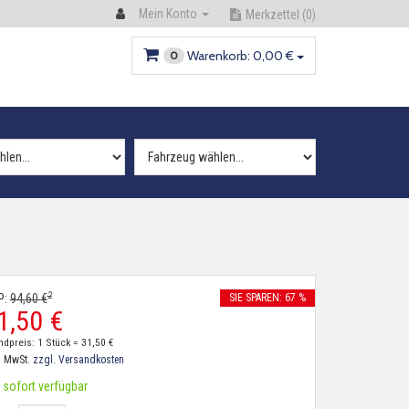
Mein Konto
Merkzettel
(0)
Warenkorb:
0,
00
€
0
2
P:
94,
60
€
SIE SPAREN: 67 %
1,
50
€
ndpreis: 1 Stück =
31,
50
€
. MwSt.
zzgl. Versandkosten
sofort verfügbar