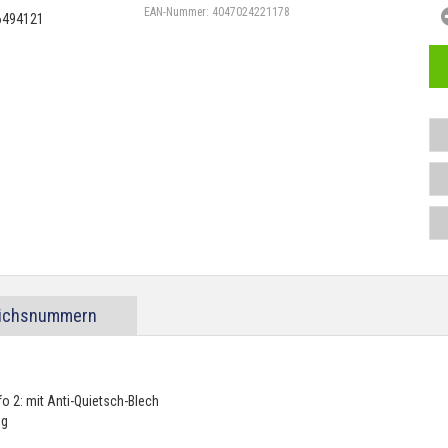
EAN-Nummer:
4047024221178
eichsnummern
o 2: mit Anti-Quietsch-Blech
ng