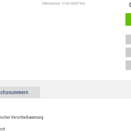
EAN-Nummer:
3165143657966
eichsnummern
tischer Verschleißwarnung
lech