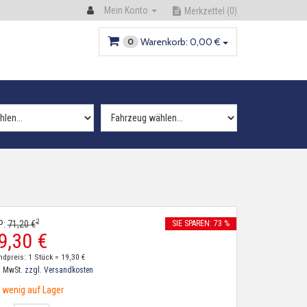
Mein Konto
Merkzettel
(0)
Warenkorb:
0,
00
€
0
2
P:
71,
20
€
SIE SPAREN: 73 %
9,
30
€
ndpreis: 1 Stück =
19,
30
€
. MwSt.
zzgl. Versandkosten
wenig auf Lager