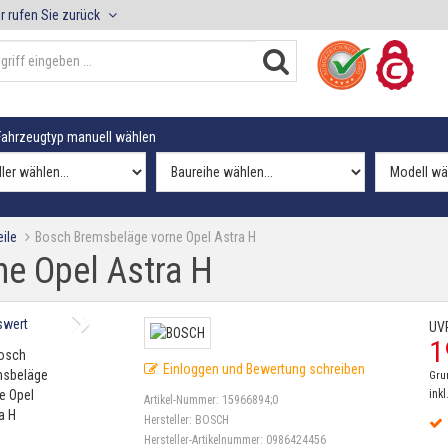
r rufen Sie zurück
ahrzeugtyp manuell wählen
ile
Bosch Bremsbeläge vorne Opel Astra H
e Opel Astra H
UV
1
Einloggen und Bewertung schreiben
Gru
inkl
Artikel-Nummer:
15966894;0
Hersteller:
BOSCH
Hersteller-Artikelnummer:
0986424456