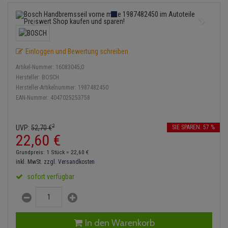
Bremsbeläge
Lambdasonde
Service Kit
Verdampfer
Einspritzpumpe
Zündkondensator
Thermoschalter
Kühler-Frostschutz
Klimaanlage
Hydraulikschläuche
Bremssattel
Mittelschalldämpfer
Stoßdämpfer
Gaszug
Zündmodul
Thermostat
Starthilfekabel
Heizung
Koppelstange
Einloggen und Bewertung schreiben
Druckspeicher
NOx-Sensor
Gelenkscheiben
Kontaktsatz
Wasserpumpe
Sicherheit & Notfall
Kraftstoffaufbereitung
Kardanwelle
Artikel-Nummer:
16083045;0
Handbremsseil
Montageteile
Hydrostößel
Hersteller:
BOSCH
Lenkung / Achsaufhängung
Hersteller-Artikelnummer:
1987482450
Lenkgetriebe
EAN-Nummer:
4047025253758
Bremstrommeln
Vorschalldämpfer / Vord
Keilriemen
Kühlung
Lenkhebel und Übertragu
Bremsbacken
Keilrippenriemen
2
UVP:
52,
70
€
SIE SPAREN: 57 %
Motor und Getriebe
Lenkmanschetten
22,
60
€
Bremskraftregler
Kupplung
Grundpreis: 1 Stück =
22,
60
€
Elektrik
Querlenker
inkl. MwSt.
zzgl. Versandkosten
Unterdruckpumpe
Geberzylinder
sofort verfügbar
Öle und Additive
Radlager / Radnaben
Bremsleitung
Nehmerzylinder
Radbremszylinder
Servolenkung
Bremsschlauch
Kurbelgehäuse
In den Warenkorb
Reifen / Felgen
Spurstangen