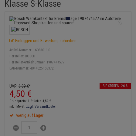
Klasse S-Klasse
Bremsbeläge
Lambdasonde
Service Kit
Verdampfer
Einspritzpumpe
Zündkondensator
Thermoschalter
Kühler-Frostschutz
Klimaanlage
Hydraulikschläuche
Bremssattel
Mittelschalldämpfer
Stoßdämpfer
Gaszug
Zündmodul
Thermostat
Starthilfekabel
Heizung
Koppelstange
Druckspeicher
NOx-Sensor
Gelenkscheiben
Kontaktsatz
Wasserpumpe
Sicherheit & Notfall
Kraftstoffaufbereitung
Kardanwelle
Einloggen und Bewertung schreiben
Handbremsseil
Montageteile
Hydrostößel
Artikel-Nummer:
16083011;0
Lenkung / Achsaufhängung
Lenkgetriebe
Hersteller:
BOSCH
Bremstrommeln
Vorschalldämpfer / Vord
Keilriemen
Hersteller-Artikelnummer:
1987474577
Kühlung
Lenkhebel und Übertragu
EAN-Nummer:
4047025165372
Bremsbacken
Keilrippenriemen
Motor und Getriebe
Lenkmanschetten
2
UVP:
6,
09
€
SIE SPAREN: 26 %
Bremskraftregler
Kupplung
4,
50
€
Elektrik
Querlenker
Unterdruckpumpe
Geberzylinder
Grundpreis: 1 Stück =
4,
50
€
Öle und Additive
inkl. MwSt.
zzgl. Versandkosten
Radlager / Radnaben
Bremsleitung
Nehmerzylinder
wenig auf Lager
Radbremszylinder
Servolenkung
Bremsschlauch
Kurbelgehäuse
Reifen / Felgen
Spurstangen