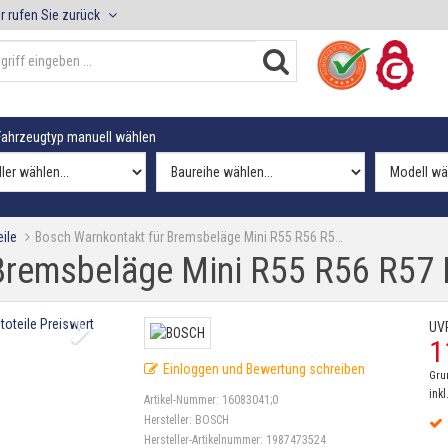
r rufen Sie zurück
ahrzeugtyp manuell wählen
ile
Bosch Warnkontakt für Bremsbeläge Mini R55 R56 R5…
Bremsbeläge Mini R55 R56 R57
UV
1
Einloggen und Bewertung schreiben
Gru
inkl
Artikel-Nummer:
16083041;0
Hersteller:
BOSCH
Hersteller-Artikelnummer:
1987473524