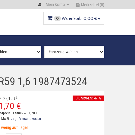
Mein Konto
Merkzettel
(0)
Warenkorb:
0,
00
€
0
 R59 1,6 1987473524
2
P:
22,
10
€
SIE SPAREN: 47 %
1,
70
€
ndpreis: 1 Stück =
11,
70
€
. MwSt.
zzgl. Versandkosten
wenig auf Lager