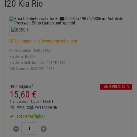
I20 Kia Rio
Bremsbeläge
Lambdasonde
Service Kit
Verdampfer
Einspritzpumpe
Zündkondensator
Thermoschalter
Kühler-Frostschutz
Klimaanlage
Hydraulikschläuche
Bremssattel
Mittelschalldämpfer
Stoßdämpfer
Gaszug
Zündmodul
Thermostat
Starthilfekabel
Heizung
Koppelstange
Druckspeicher
NOx-Sensor
Gelenkscheiben
Kontaktsatz
Wasserpumpe
Sicherheit & Notfall
Kraftstoffaufbereitung
Kardanwelle
Einloggen und Bewertung schreiben
Handbremsseil
Montageteile
Hydrostößel
Artikel-Nummer:
16088633;0
Lenkung / Achsaufhängung
Lenkgetriebe
Hersteller:
BOSCH
Bremstrommeln
Vorschalldämpfer / Vord
Keilriemen
Hersteller-Artikelnummer:
1987475336
Kühlung
Lenkhebel und Übertragu
EAN-Nummer:
4047025111829
Bremsbacken
Keilrippenriemen
Motor und Getriebe
Lenkmanschetten
2
UVP:
34,
50
€
SIE SPAREN: 55 %
Bremskraftregler
Kupplung
15,
60
€
Elektrik
Querlenker
Unterdruckpumpe
Geberzylinder
Grundpreis: 1 Stück =
15,
60
€
Öle und Additive
inkl. MwSt.
zzgl. Versandkosten
Radlager / Radnaben
Bremsleitung
Nehmerzylinder
sofort verfügbar
Radbremszylinder
Servolenkung
Bremsschlauch
Kurbelgehäuse
Reifen / Felgen
Spurstangen