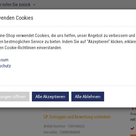
r rufen Sie zurück
wenden Cookies
ine-Shop verwendet Cookies, die uns helfen, unser Angebot zu verbessern und
n bestmöglichen Service zu bieten. Indem Sie auf "Akzeptieren" klicken, erkläre
ahrzeugtyp manuell wählen
en Cookie-Richtlinien einverstanden.
ssum
schutz
ile
Bremsbeläge
Bremsbeläge hinten
Zimmermann Bremsbeläge hinte
e hinten Audi Peugeot Renault
llungen öffnen
Alle Akzeptieren
Alle Ablehnen
UV
1
Gru
Einloggen und Bewertung schreiben
inkl
Artikel-Nummer:
10094660;0
Hersteller:
ZIMMERMANN