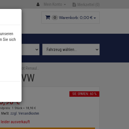
Mein Konto
Merkzettel
(0)
Warenkorb:
0,
00
€
0
 unseren
n Sie sich
n Audi Peugeot Renaul…
 Seat VW
2
P:
47,
00
€
SIE SPAREN: 60 %
8,
90
€
ndpreis: 1 Stück =
18,
90
€
. MwSt.
zzgl. Versandkosten
leider ausverkauft