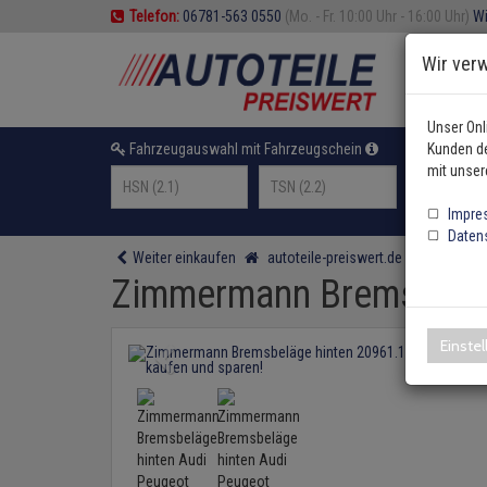
Telefon:
06781-563 0550
(Mo. - Fr. 10:00 Uhr - 16:00 Uhr)
Wi
Wir ver
Unser Onl
Fahrzeugauswahl mit Fahrzeugschein
Kunden de
oder F
mit unser
Impre
Daten
Weiter einkaufen
autoteile-preiswert.de
Bremsente
Zimmermann Bremsbeläg
Einste