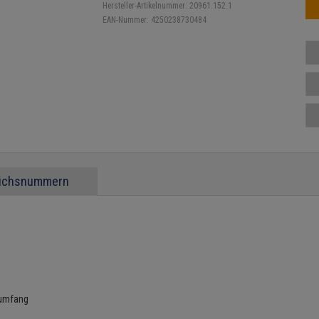
Hersteller-Artikelnummer:
20961.152.1
EAN-Nummer:
4250238730484
eichsnummern
rumfang