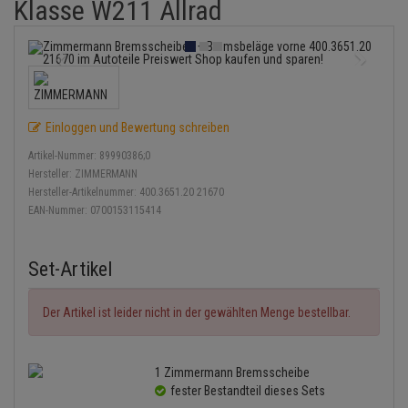
Klasse W211 Allrad
Bremsbeläge
Lambdasonde
Service Kit
Verdampfer
Einspritzpumpe
Zündkondensator
Thermoschalter
Kühler-Frostschutz
Klimaanlage
Hydraulikschläuche
Bremssattel
Mittelschalldämpfer
Stoßdämpfer
Gaszug
Zündmodul
Thermostat
Starthilfekabel
Heizung
Koppelstange
Druckspeicher
NOx-Sensor
Gelenkscheiben
Kontaktsatz
Wasserpumpe
Sicherheit & Notfall
Kraftstoffaufbereitung
Kardanwelle
Einloggen und Bewertung schreiben
Handbremsseil
Montageteile
Hydrostößel
Lenkung / Achsaufhängung
Artikel-Nummer:
89990386;0
Lenkgetriebe
Hersteller:
ZIMMERMANN
Bremstrommeln
Vorschalldämpfer / Vord
Keilriemen
Hersteller-Artikelnummer:
400.3651.20 21670
Kühlung
Lenkhebel und Übertragu
EAN-Nummer:
0700153115414
Bremsbacken
Keilrippenriemen
Motor und Getriebe
Lenkmanschetten
Bremskraftregler
Kupplung
Set-Artikel
Elektrik
Querlenker
Unterdruckpumpe
Geberzylinder
Der Artikel ist leider nicht in der gewählten Menge bestellbar.
Öle und Additive
Radlager / Radnaben
Bremsleitung
Nehmerzylinder
Radbremszylinder
Servolenkung
1 Zimmermann Bremsscheibe
Bremsschlauch
Kurbelgehäuse
fester Bestandteil dieses Sets
Reifen / Felgen
Spurstangen