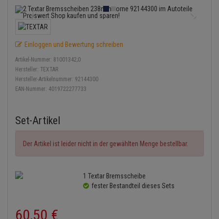
Bremsbeläge
Lambdasonde
Service Kit
Verdampfer
Einspritzpumpe
Zündkondensator
Thermoschalter
Kühler-Frostschutz
Klimaanlage
Hydraulikschläuche
Bremssattel
Mittelschalldämpfer
Stoßdämpfer
Gaszug
Zündmodul
Thermostat
Starthilfekabel
Heizung
Koppelstange
Einloggen und Bewertung schreiben
Druckspeicher
NOx-Sensor
Gelenkscheiben
Kontaktsatz
Wasserpumpe
Sicherheit & Notfall
Artikel-Nummer:
81001342;0
Kraftstoffaufbereitung
Kardanwelle
Hersteller:
TEXTAR
Handbremsseil
Montageteile
Hydrostößel
Hersteller-Artikelnummer:
92144300
Lenkung / Achsaufhängung
Lenkgetriebe
EAN-Nummer:
4019722277733
Bremstrommeln
Vorschalldämpfer / Vord
Keilriemen
Kühlung
Lenkhebel und Übertragu
Bremsbacken
Keilrippenriemen
Set-Artikel
Motor und Getriebe
Lenkmanschetten
Bremskraftregler
Kupplung
Der Artikel ist leider nicht in der gewählten Menge bestellbar.
Elektrik
Querlenker
Unterdruckpumpe
Geberzylinder
Öle und Additive
Radlager / Radnaben
1 Textar Bremsscheibe
Bremsleitung
Nehmerzylinder
fester Bestandteil dieses Sets
Radbremszylinder
Servolenkung
Bremsschlauch
Kurbelgehäuse
60,
50
€
Reifen / Felgen
Spurstangen