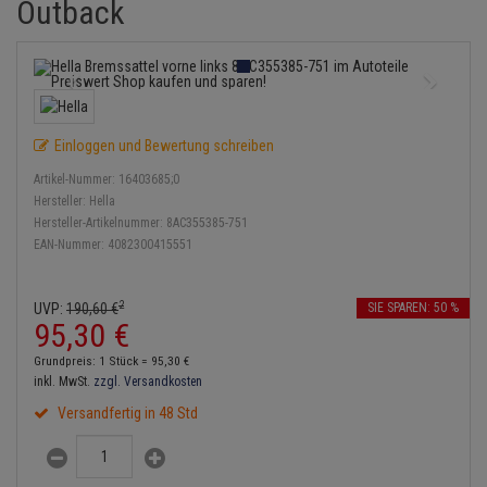
Outback
Bremsbeläge
Lambdasonde
Service Kit
Verdampfer
Einspritzpumpe
Zündkondensator
Thermoschalter
Kühler-Frostschutz
Klimaanlage
Hydraulikschläuche
Bremssattel
Mittelschalldämpfer
Stoßdämpfer
Gaszug
Zündmodul
Thermostat
Starthilfekabel
Heizung
Koppelstange
Druckspeicher
NOx-Sensor
Gelenkscheiben
Kontaktsatz
Wasserpumpe
Sicherheit & Notfall
Kraftstoffaufbereitung
Kardanwelle
Einloggen und Bewertung schreiben
Handbremsseil
Montageteile
Hydrostößel
Artikel-Nummer:
16403685;0
Lenkung / Achsaufhängung
Lenkgetriebe
Hersteller:
Hella
Bremstrommeln
Vorschalldämpfer / Vord
Keilriemen
Hersteller-Artikelnummer:
8AC355385-751
Kühlung
Lenkhebel und Übertragu
EAN-Nummer:
4082300415551
Bremsbacken
Keilrippenriemen
Motor und Getriebe
Lenkmanschetten
2
UVP:
190,
60
€
SIE SPAREN: 50 %
Bremskraftregler
Kupplung
95,
30
€
Elektrik
Querlenker
Unterdruckpumpe
Geberzylinder
Grundpreis: 1 Stück =
95,
30
€
Öle und Additive
inkl. MwSt.
zzgl. Versandkosten
Radlager / Radnaben
Bremsleitung
Nehmerzylinder
Versandfertig in 48 Std
Radbremszylinder
Servolenkung
Bremsschlauch
Kurbelgehäuse
Reifen / Felgen
Spurstangen