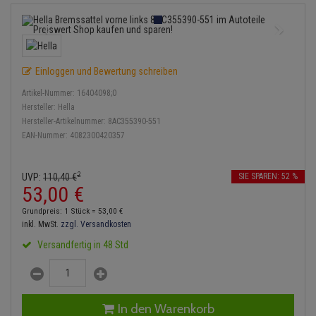
Bremsbeläge
Lambdasonde
Service Kit
Verdampfer
Einspritzpumpe
Zündkondensator
Thermoschalter
Kühler-Frostschutz
Klimaanlage
Hydraulikschläuche
Bremssattel
Mittelschalldämpfer
Stoßdämpfer
Gaszug
Zündmodul
Thermostat
Starthilfekabel
Heizung
Koppelstange
Einloggen und Bewertung schreiben
Druckspeicher
NOx-Sensor
Gelenkscheiben
Kontaktsatz
Wasserpumpe
Sicherheit & Notfall
Kraftstoffaufbereitung
Kardanwelle
Artikel-Nummer:
16404098;0
Handbremsseil
Montageteile
Hydrostößel
Hersteller:
Hella
Lenkung / Achsaufhängung
Hersteller-Artikelnummer:
8AC355390-551
Lenkgetriebe
EAN-Nummer:
4082300420357
Bremstrommeln
Vorschalldämpfer / Vord
Keilriemen
Kühlung
Lenkhebel und Übertragu
Bremsbacken
Keilrippenriemen
2
UVP:
110,
40
€
SIE SPAREN: 52 %
Motor und Getriebe
Lenkmanschetten
53,
00
€
Bremskraftregler
Kupplung
Grundpreis: 1 Stück =
53,
00
€
Elektrik
Querlenker
inkl. MwSt.
zzgl. Versandkosten
Unterdruckpumpe
Geberzylinder
Versandfertig in 48 Std
Öle und Additive
Radlager / Radnaben
Bremsleitung
Nehmerzylinder
Radbremszylinder
Servolenkung
Bremsschlauch
Kurbelgehäuse
In den Warenkorb
Reifen / Felgen
Spurstangen