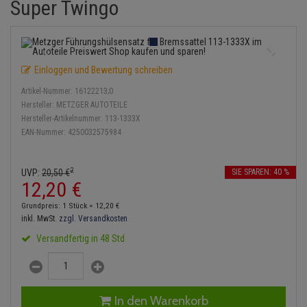
Super Twingo
Bremsbeläge
Lambdasonde
Service Kit
Verdampfer
Einspritzpumpe
Zündkondensator
Thermoschalter
Kühler-Frostschutz
Klimaanlage
Hydraulikschläuche
Bremssattel
Mittelschalldämpfer
Stoßdämpfer
Gaszug
Zündmodul
Thermostat
Starthilfekabel
Heizung
Koppelstange
Einloggen und Bewertung schreiben
Druckspeicher
NOx-Sensor
Gelenkscheiben
Kontaktsatz
Wasserpumpe
Sicherheit & Notfall
Kraftstoffaufbereitung
Kardanwelle
Artikel-Nummer:
16122213;0
Handbremsseil
Montageteile
Hydrostößel
Hersteller:
METZGER AUTOTEILE
Lenkung / Achsaufhängung
Lenkgetriebe
Hersteller-Artikelnummer:
113-1333X
EAN-Nummer:
4250032575984
Bremstrommeln
Vorschalldämpfer / Vord
Keilriemen
Kühlung
Lenkhebel und Übertragu
Bremsbacken
Keilrippenriemen
2
UVP:
20,
50
€
SIE SPAREN: 40 %
Motor und Getriebe
Lenkmanschetten
12,
20
€
Bremskraftregler
Kupplung
Grundpreis: 1 Stück =
12,
20
€
Elektrik
Querlenker
inkl. MwSt.
zzgl. Versandkosten
Unterdruckpumpe
Geberzylinder
Versandfertig in 48 Std
Öle und Additive
Radlager / Radnaben
Bremsleitung
Nehmerzylinder
Radbremszylinder
Servolenkung
Bremsschlauch
Kurbelgehäuse
In den Warenkorb
Reifen / Felgen
Spurstangen