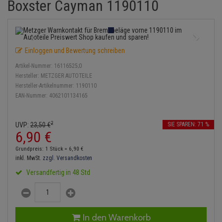
Boxster Cayman 1190110
Bremsbeläge
Lambdasonde
Service Kit
Verdampfer
Einspritzpumpe
Zündkondensator
Thermoschalter
Kühler-Frostschutz
Klimaanlage
Hydraulikschläuche
Bremssattel
Mittelschalldämpfer
Stoßdämpfer
Gaszug
Zündmodul
Thermostat
Starthilfekabel
Heizung
Koppelstange
Einloggen und Bewertung schreiben
Druckspeicher
NOx-Sensor
Gelenkscheiben
Kontaktsatz
Wasserpumpe
Sicherheit & Notfall
Kraftstoffaufbereitung
Kardanwelle
Artikel-Nummer:
16116525;0
Handbremsseil
Montageteile
Hydrostößel
Hersteller:
METZGER AUTOTEILE
Lenkung / Achsaufhängung
Lenkgetriebe
Hersteller-Artikelnummer:
1190110
EAN-Nummer:
4062101134165
Bremstrommeln
Vorschalldämpfer / Vord
Keilriemen
Kühlung
Lenkhebel und Übertragu
Bremsbacken
Keilrippenriemen
2
UVP:
23,
50
€
SIE SPAREN: 71 %
Motor und Getriebe
Lenkmanschetten
6,
90
€
Bremskraftregler
Kupplung
Grundpreis: 1 Stück =
6,
90
€
Elektrik
Querlenker
inkl. MwSt.
zzgl. Versandkosten
Unterdruckpumpe
Geberzylinder
Versandfertig in 48 Std
Öle und Additive
Radlager / Radnaben
Bremsleitung
Nehmerzylinder
Radbremszylinder
Servolenkung
Bremsschlauch
Kurbelgehäuse
In den Warenkorb
Reifen / Felgen
Spurstangen