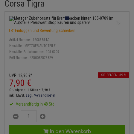
Corsa Tigra
Bremsbeläge
Lambdasonde
Service Kit
Verdampfer
Einspritzpumpe
Zündkondensator
Thermoschalter
Kühler-Frostschutz
Klimaanlage
Hydraulikschläuche
Bremssattel
Mittelschalldämpfer
Stoßdämpfer
Gaszug
Zündmodul
Thermostat
Starthilfekabel
Heizung
Koppelstange
Einloggen und Bewertung schreiben
Druckspeicher
NOx-Sensor
Gelenkscheiben
Kontaktsatz
Wasserpumpe
Sicherheit & Notfall
Kraftstoffaufbereitung
Kardanwelle
Artikel-Nummer:
16088854;0
Handbremsseil
Montageteile
Hydrostößel
Hersteller:
METZGER AUTOTEILE
Lenkung / Achsaufhängung
Lenkgetriebe
Hersteller-Artikelnummer:
105-0709
EAN-Nummer:
4250032573829
Bremstrommeln
Vorschalldämpfer / Vord
Keilriemen
Kühlung
Lenkhebel und Übertragu
Bremsbacken
Keilrippenriemen
2
UVP:
12,
90
€
SIE SPAREN: 39 %
Motor und Getriebe
Lenkmanschetten
7,
90
€
Bremskraftregler
Kupplung
Grundpreis: 1 Stück =
7,
90
€
Elektrik
Querlenker
inkl. MwSt.
zzgl. Versandkosten
Unterdruckpumpe
Geberzylinder
Versandfertig in 48 Std
Öle und Additive
Radlager / Radnaben
Bremsleitung
Nehmerzylinder
Radbremszylinder
Servolenkung
Bremsschlauch
Kurbelgehäuse
In den Warenkorb
Reifen / Felgen
Spurstangen