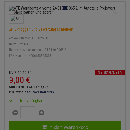
Bremsbeläge
Lambdasonde
Service Kit
Verdampfer
Einspritzpumpe
Zündkondensator
Thermoschalter
Kühler-Frostschutz
Klimaanlage
Hydraulikschläuche
Bremssattel
Mittelschalldämpfer
Stoßdämpfer
Gaszug
Zündmodul
Thermostat
Starthilfekabel
Heizung
Koppelstange
Einloggen und Bewertung schreiben
Druckspeicher
NOx-Sensor
Gelenkscheiben
Kontaktsatz
Wasserpumpe
Sicherheit & Notfall
Kraftstoffaufbereitung
Kardanwelle
Artikel-Nummer:
10108255;0
Handbremsseil
Montageteile
Hydrostößel
Hersteller:
ATE
Lenkung / Achsaufhängung
Hersteller-Artikelnummer:
24.8190-0065.2
Lenkgetriebe
EAN-Nummer:
4006633395373
Bremstrommeln
Vorschalldämpfer / Vord
Keilriemen
Kühlung
Lenkhebel und Übertragu
Bremsbacken
Keilrippenriemen
2
UVP:
13,
10
€
SIE SPAREN: 31 %
Motor und Getriebe
Lenkmanschetten
9,
00
€
Bremskraftregler
Kupplung
Grundpreis: 1 Stück =
9,
00
€
Elektrik
Querlenker
inkl. MwSt.
zzgl. Versandkosten
Unterdruckpumpe
Geberzylinder
sofort verfügbar
Öle und Additive
Radlager / Radnaben
Bremsleitung
Nehmerzylinder
Radbremszylinder
Servolenkung
Bremsschlauch
Kurbelgehäuse
In den Warenkorb
Reifen / Felgen
Spurstangen