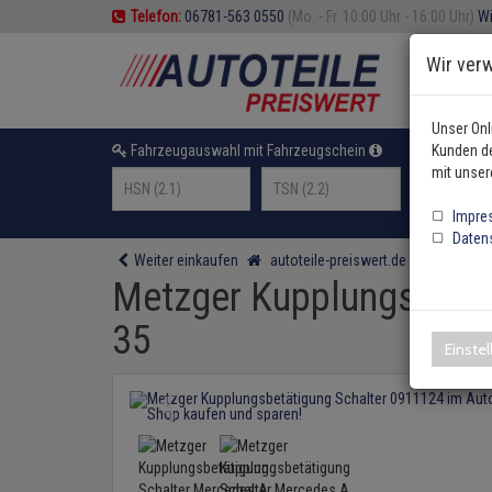
Telefon:
06781-563 0550
(Mo. - Fr. 10:00 Uhr - 16:00 Uhr)
Wi
Wir ver
Unser Onl
Fahrzeugauswahl mit Fahrzeugschein
Kunden de
oder F
mit unser
Impre
Daten
Weiter einkaufen
autoteile-preiswert.de
Elektrik
Metzger Kupplungsbetät
35
Einste