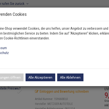
r rufen Sie zurück
wenden Cookies
ine-Shop verwendet Cookies, die uns helfen, unser Angebot zu verbessern und
n bestmöglichen Service zu bieten. Indem Sie auf "Akzeptieren" klicken, erkläre
ahrzeugtyp manuell wählen
en Cookie-Richtlinien einverstanden.
ssum
schutz
Metzger Kupplungsbetätigung Schalter Mercedes A B…
igung Schalter Mercedes A B C 
llungen öffnen
Alle Akzeptieren
Alle Ablehnen
UV
Einloggen und Bewertung schreiben
9
Artikel-Nummer:
15966083;0
Gru
Hersteller:
METZGER AUTOTEILE
inkl
Hersteller-Artikelnummer:
0911124