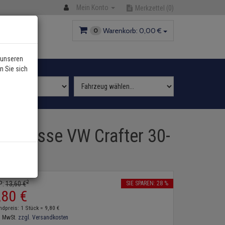
Mein Konto
Merkzettel
(0)
Warenkorb:
0,
00
€
0
 unseren
n Sie sich
E Klasse VW Crafter 30-
2
P:
13,
60
€
SIE SPAREN: 28 %
,
80
€
ndpreis: 1 Stück =
9,
80
€
. MwSt.
zzgl. Versandkosten