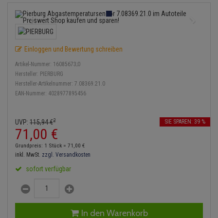
Lambdasonde
Bremsbeläge
Service Kit
Verdampfer
Einspritzpumpe
Zündkondensator
Thermoschalter
Kühler-Frostschutz
Klimaanlage
Hydraulikschläuche
Anmelden
|
Registrieren
Merkzettel
Mittelschalldämpfer
Bremssattel
Stoßdämpfer
Gaszug
Zündmodul
Thermostat
Starthilfekabel
Heizung
Koppelstange
Einloggen und Bewertung schreiben
NOx-Sensor
Druckspeicher
Gelenkscheiben
Kontaktsatz
Wasserpumpe
Sicherheit & Notfall
Kraftstoffaufbereitung
Kardanwelle
Artikel-Nummer:
16085673;0
Montageteile
Handbremsseil
Hydrostößel
Hersteller:
PIERBURG
Lenkung / Achsaufhängung
Hersteller-Artikelnummer:
7.08369.21.0
Lenkgetriebe
EAN-Nummer:
4028977895456
Vorschalldämpfer / Vord
Bremstrommeln
Keilriemen
Kühlung
Lenkhebel und Übertragu
Bremsbacken
Keilrippenriemen
2
UVP:
115,
94
€
SIE SPAREN: 39 %
Motor und Getriebe
Lenkmanschetten
71,
00
€
Bremskraftregler
Kupplung
Grundpreis: 1 Stück =
71,
00
€
Elektrik
Querlenker
inkl. MwSt.
zzgl. Versandkosten
Unterdruckpumpe
Geberzylinder
sofort verfügbar
Öle und Additive
Radlager / Radnaben
Bremsleitung
Nehmerzylinder
Radbremszylinder
Servolenkung
Bremsschlauch
Kurbelgehäuse
In den Warenkorb
Reifen / Felgen
Spurstangen