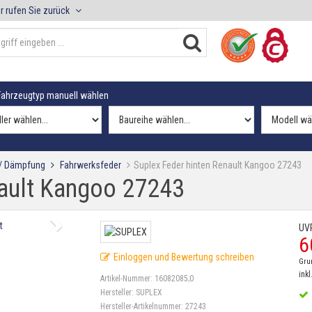
r rufen Sie zurück
ahrzeugtyp manuell wählen
 / Dämpfung
Fahrwerksfeder
Suplex Feder hinten Renault Kangoo 27243
nault Kangoo 27243
UV
6
Einloggen und Bewertung schreiben
Gru
inkl
Artikel-Nummer:
16082085;0
Hersteller:
SUPLEX
Hersteller-Artikelnummer:
27243