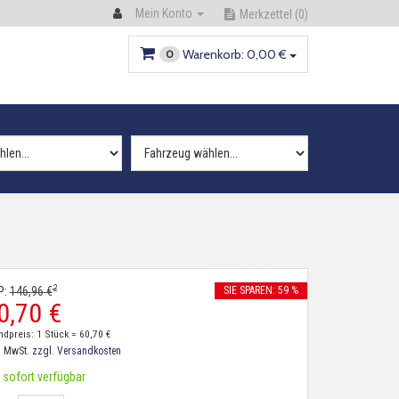
Mein Konto
Merkzettel
(0)
Warenkorb:
0,
00
€
0
2
P:
146,
96
€
SIE SPAREN: 59 %
0,
70
€
ndpreis: 1 Stück =
60,
70
€
. MwSt.
zzgl. Versandkosten
sofort verfügbar