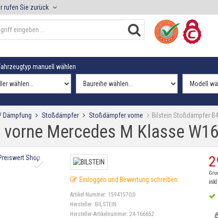
r rufen Sie zurück
ahrzeugtyp manuell wählen
 / Dämpfung
Stoßdämpfer
Stoßdämpfer vorne
Bilstein Stoßdämpfer B
B4 vorne Mercedes M Klasse W1
2
Gru
Einloggen und Bewertung schreiben
inkl
Artikel-Nummer:
15941570;0
Hersteller:
BILSTEIN
Hersteller-Artikelnummer:
24-166652