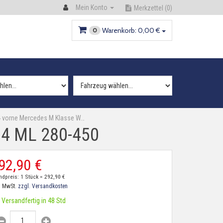
Mein Konto
Merkzettel
(0)
Warenkorb:
0,
00
€
0
4 vorne Mercedes M Klasse W…
64 ML 280-450
92,
90
€
ndpreis: 1 Stück =
292,
90
€
. MwSt.
zzgl. Versandkosten
Versandfertig in 48 Std