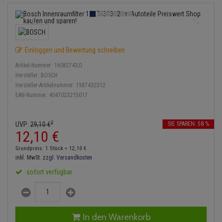
Anmelden
|
Registrieren
Merkzettel
Lambdasonde
Bremsbeläge
Service Kit
Verdampfer
Einspritzpumpe
Zündkondensator
Thermoschalter
Kühler-Frostschutz
Klimaanlage
Hydraulikschläuche
Mittelschalldämpfer
Bremssattel
Stoßdämpfer
Gaszug
Zündmodul
Thermostat
Starthilfekabel
Heizung
Koppelstange
Einloggen und Bewertung schreiben
NOx-Sensor
Druckspeicher
Gelenkscheiben
Kontaktsatz
Wasserpumpe
Sicherheit & Notfall
Kraftstoffaufbereitung
Kardanwelle
Artikel-Nummer:
16082743;0
Montageteile
Handbremsseil
Hydrostößel
Hersteller:
BOSCH
Lenkung / Achsaufhängung
Hersteller-Artikelnummer:
1987432312
Lenkgetriebe
EAN-Nummer:
4047023215017
Vorschalldämpfer / Vord
Bremstrommeln
Keilriemen
Kühlung
Lenkhebel und Übertragu
Bremsbacken
Keilrippenriemen
2
UVP:
29,
10
€
SIE SPAREN: 58 %
Motor und Getriebe
Lenkmanschetten
12,
10
€
Bremskraftregler
Kupplung
Grundpreis: 1 Stück =
12,
10
€
Elektrik
Querlenker
inkl. MwSt.
zzgl. Versandkosten
Unterdruckpumpe
Geberzylinder
sofort verfügbar
Öle und Additive
Radlager / Radnaben
Bremsleitung
Nehmerzylinder
Radbremszylinder
Servolenkung
Bremsschlauch
Kurbelgehäuse
In den Warenkorb
Reifen / Felgen
Spurstangen