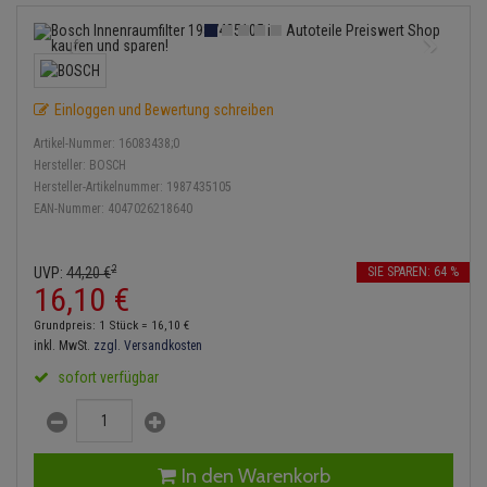
Anmelden
|
Registrieren
Merkzettel
Lambdasonde
Bremsbeläge
Service Kit
Verdampfer
Einspritzpumpe
Zündkondensator
Thermoschalter
Kühler-Frostschutz
Klimaanlage
Hydraulikschläuche
Mittelschalldämpfer
Bremssattel
Stoßdämpfer
Gaszug
Zündmodul
Thermostat
Starthilfekabel
Heizung
Koppelstange
Einloggen und Bewertung schreiben
NOx-Sensor
Druckspeicher
Gelenkscheiben
Kontaktsatz
Wasserpumpe
Sicherheit & Notfall
Kraftstoffaufbereitung
Kardanwelle
Artikel-Nummer:
16083438;0
Montageteile
Handbremsseil
Hydrostößel
Hersteller:
BOSCH
Lenkung / Achsaufhängung
Hersteller-Artikelnummer:
1987435105
Lenkgetriebe
EAN-Nummer:
4047026218640
Vorschalldämpfer / Vord
Bremstrommeln
Keilriemen
Kühlung
Lenkhebel und Übertragu
Bremsbacken
Keilrippenriemen
2
UVP:
44,
20
€
SIE SPAREN: 64 %
Motor und Getriebe
Lenkmanschetten
16,
10
€
Bremskraftregler
Kupplung
Grundpreis: 1 Stück =
16,
10
€
Elektrik
Querlenker
inkl. MwSt.
zzgl. Versandkosten
Unterdruckpumpe
Geberzylinder
sofort verfügbar
Öle und Additive
Radlager / Radnaben
Bremsleitung
Nehmerzylinder
Radbremszylinder
Servolenkung
Bremsschlauch
Kurbelgehäuse
In den Warenkorb
Reifen / Felgen
Spurstangen