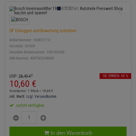
Anmelden
|
Registrieren
Merkzettel
Lambdasonde
Bremsbeläge
Service Kit
Verdampfer
Einspritzpumpe
Zündkondensator
Thermoschalter
Kühler-Frostschutz
Klimaanlage
Hydraulikschläuche
Mittelschalldämpfer
Bremssattel
Stoßdämpfer
Gaszug
Zündmodul
Thermostat
Starthilfekabel
Heizung
Koppelstange
Einloggen und Bewertung schreiben
NOx-Sensor
Druckspeicher
Gelenkscheiben
Kontaktsatz
Wasserpumpe
Sicherheit & Notfall
Kraftstoffaufbereitung
Kardanwelle
Artikel-Nummer:
16083177;0
Montageteile
Handbremsseil
Hydrostößel
Hersteller:
BOSCH
Lenkung / Achsaufhängung
Hersteller-Artikelnummer:
1987435002
Lenkgetriebe
EAN-Nummer:
4047025248860
Vorschalldämpfer / Vord
Bremstrommeln
Keilriemen
Kühlung
Lenkhebel und Übertragu
Bremsbacken
Keilrippenriemen
2
UVP:
28,
40
€
SIE SPAREN: 63 %
Motor und Getriebe
Lenkmanschetten
10,
60
€
Bremskraftregler
Kupplung
Grundpreis: 1 Stück =
10,
60
€
Elektrik
Querlenker
inkl. MwSt.
zzgl. Versandkosten
Unterdruckpumpe
Geberzylinder
sofort verfügbar
Öle und Additive
Radlager / Radnaben
Bremsleitung
Nehmerzylinder
Radbremszylinder
Servolenkung
Bremsschlauch
Kurbelgehäuse
In den Warenkorb
Reifen / Felgen
Spurstangen