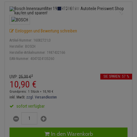
Anmelden
|
Registrieren
Merkzettel
Lambdasonde
Bremsbeläge
Service Kit
Verdampfer
Einspritzpumpe
Zündkondensator
Thermoschalter
Kühler-Frostschutz
Klimaanlage
Hydraulikschläuche
Mittelschalldämpfer
Bremssattel
Stoßdämpfer
Gaszug
Zündmodul
Thermostat
Starthilfekabel
Heizung
Koppelstange
Einloggen und Bewertung schreiben
NOx-Sensor
Druckspeicher
Gelenkscheiben
Kontaktsatz
Wasserpumpe
Sicherheit & Notfall
Kraftstoffaufbereitung
Kardanwelle
Artikel-Nummer:
16082721;0
Montageteile
Handbremsseil
Hydrostößel
Hersteller:
BOSCH
Lenkung / Achsaufhängung
Hersteller-Artikelnummer:
1987432166
Lenkgetriebe
EAN-Nummer:
4047024135260
Vorschalldämpfer / Vord
Bremstrommeln
Keilriemen
Kühlung
Lenkhebel und Übertragu
Bremsbacken
Keilrippenriemen
2
UVP:
25,
30
€
SIE SPAREN: 57 %
Motor und Getriebe
Lenkmanschetten
10,
90
€
Bremskraftregler
Kupplung
Grundpreis: 1 Stück =
10,
90
€
Elektrik
Querlenker
inkl. MwSt.
zzgl. Versandkosten
Unterdruckpumpe
Geberzylinder
sofort verfügbar
Öle und Additive
Radlager / Radnaben
Bremsleitung
Nehmerzylinder
Radbremszylinder
Servolenkung
Bremsschlauch
Kurbelgehäuse
In den Warenkorb
Reifen / Felgen
Spurstangen