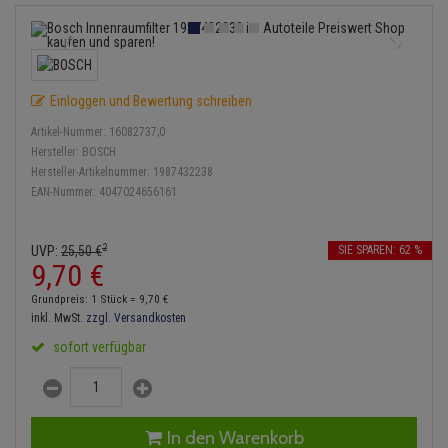
Anmelden
|
Registrieren
Merkzettel
Lambdasonde
Bremsbeläge
Service Kit
Verdampfer
Einspritzpumpe
Zündkondensator
Thermoschalter
Kühler-Frostschutz
Klimaanlage
Hydraulikschläuche
Mittelschalldämpfer
Bremssattel
Stoßdämpfer
Gaszug
Zündmodul
Thermostat
Starthilfekabel
Heizung
Koppelstange
Einloggen und Bewertung schreiben
NOx-Sensor
Druckspeicher
Gelenkscheiben
Kontaktsatz
Wasserpumpe
Sicherheit & Notfall
Kraftstoffaufbereitung
Kardanwelle
Artikel-Nummer:
16082737;0
Montageteile
Handbremsseil
Hydrostößel
Hersteller:
BOSCH
Lenkung / Achsaufhängung
Hersteller-Artikelnummer:
1987432238
Lenkgetriebe
EAN-Nummer:
4047024656161
Vorschalldämpfer / Vord
Bremstrommeln
Keilriemen
Kühlung
Lenkhebel und Übertragu
Bremsbacken
Keilrippenriemen
2
UVP:
25,
50
€
SIE SPAREN: 62 %
Motor und Getriebe
Lenkmanschetten
9,
70
€
Bremskraftregler
Kupplung
Grundpreis: 1 Stück =
9,
70
€
Elektrik
Querlenker
inkl. MwSt.
zzgl. Versandkosten
Unterdruckpumpe
Geberzylinder
sofort verfügbar
Öle und Additive
Radlager / Radnaben
Bremsleitung
Nehmerzylinder
Radbremszylinder
Servolenkung
Bremsschlauch
Kurbelgehäuse
In den Warenkorb
Reifen / Felgen
Spurstangen