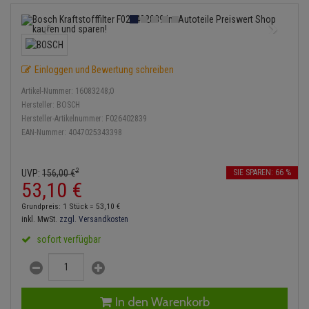
Anmelden
|
Registrieren
Merkzettel
Lambdasonde
Bremsbeläge
Service Kit
Verdampfer
Einspritzpumpe
Zündkondensator
Thermoschalter
Kühler-Frostschutz
Klimaanlage
Hydraulikschläuche
Mittelschalldämpfer
Bremssattel
Stoßdämpfer
Gaszug
Zündmodul
Thermostat
Starthilfekabel
Heizung
Koppelstange
Einloggen und Bewertung schreiben
NOx-Sensor
Druckspeicher
Gelenkscheiben
Kontaktsatz
Wasserpumpe
Sicherheit & Notfall
Kraftstoffaufbereitung
Kardanwelle
Artikel-Nummer:
16083248;0
Montageteile
Handbremsseil
Hydrostößel
Hersteller:
BOSCH
Lenkung / Achsaufhängung
Hersteller-Artikelnummer:
F026402839
Lenkgetriebe
EAN-Nummer:
4047025343398
Vorschalldämpfer / Vord
Bremstrommeln
Keilriemen
Kühlung
Lenkhebel und Übertragu
Bremsbacken
Keilrippenriemen
2
UVP:
156,
00
€
SIE SPAREN: 66 %
Motor und Getriebe
Lenkmanschetten
53,
10
€
Bremskraftregler
Kupplung
Grundpreis: 1 Stück =
53,
10
€
Elektrik
Querlenker
inkl. MwSt.
zzgl. Versandkosten
Unterdruckpumpe
Geberzylinder
sofort verfügbar
Öle und Additive
Radlager / Radnaben
Bremsleitung
Nehmerzylinder
Radbremszylinder
Servolenkung
Bremsschlauch
Kurbelgehäuse
In den Warenkorb
Reifen / Felgen
Spurstangen