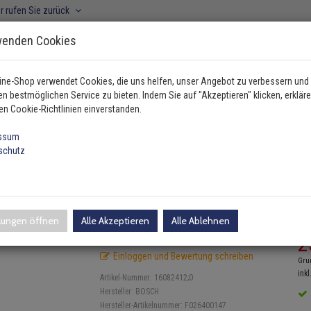
r rufen Sie zurück
wenden Cookies
ine-Shop verwendet Cookies, die uns helfen, unser Angebot zu verbessern und
n bestmöglichen Service zu bieten. Indem Sie auf "Akzeptieren" klicken, erkläre
ahrzeugtyp manuell wählen
en Cookie-Richtlinien einverstanden.
ssum
schutz
sch Luftfilter BMW X3 E83
3 E83
llungen öffnen
Alle Akzeptieren
Alle Ablehnen
UV
2
Einloggen und Bewertung schreiben
Gru
inkl
Artikel-Nummer:
16082412;0
Hersteller:
BOSCH
Hersteller-Artikelnummer:
F026400147