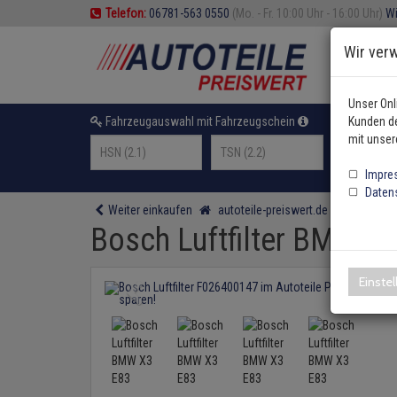
Telefon:
06781-563 0550
(Mo. - Fr. 10:00 Uhr - 16:00 Uhr)
Wi
Wir ver
Unser Onl
Fahrzeugauswahl mit Fahrzeugschein
Kunden de
oder F
mit unser
Impre
Daten
Weiter einkaufen
autoteile-preiswert.de
Filter
Bo
Bosch Luftfilter BMW X
Einste