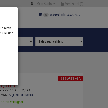
Mein Konto
Merkzettel
(0)
Warenkorb:
0,
00
€
0
 unseren
n Sie sich
2
P:
61,
10
€
SIE SPAREN: 62 %
3,
10
€
ndpreis: 1 Stück =
23,
10
€
. MwSt.
zzgl. Versandkosten
sofort verfügbar