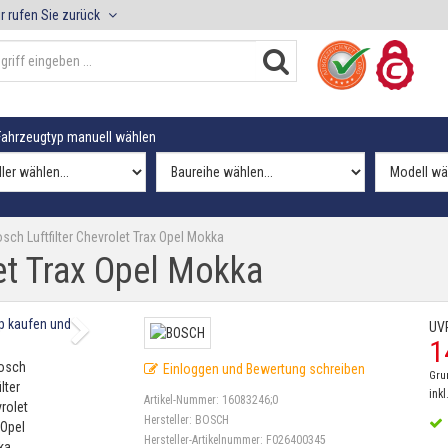
r rufen Sie zurück
ahrzeugtyp manuell wählen
sch Luftfilter Chevrolet Trax Opel Mokka
let Trax Opel Mokka
UV
1
Einloggen und Bewertung schreiben
Gru
inkl
Artikel-Nummer:
16083246;0
Hersteller:
BOSCH
Hersteller-Artikelnummer:
F026400345