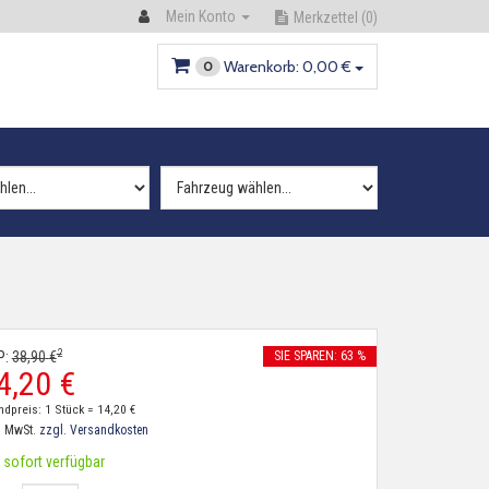
Mein Konto
Merkzettel
(0)
Warenkorb:
0,
00
€
0
2
P:
38,
90
€
SIE SPAREN: 63 %
4,
20
€
ndpreis: 1 Stück =
14,
20
€
. MwSt.
zzgl. Versandkosten
sofort verfügbar