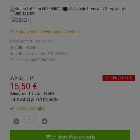
Anmelden
|
Registrieren
Merkzettel
Lambdasonde
Bremsbeläge
Service Kit
Verdampfer
Einspritzpumpe
Zündkondensator
Thermoschalter
Kühler-Frostschutz
Klimaanlage
Hydraulikschläuche
Mittelschalldämpfer
Bremssattel
Stoßdämpfer
Gaszug
Zündmodul
Thermostat
Starthilfekabel
Heizung
Koppelstange
Einloggen und Bewertung schreiben
NOx-Sensor
Druckspeicher
Gelenkscheiben
Kontaktsatz
Wasserpumpe
Sicherheit & Notfall
Kraftstoffaufbereitung
Kardanwelle
Artikel-Nummer:
16083401;0
Montageteile
Handbremsseil
Hydrostößel
Hersteller:
BOSCH
Lenkung / Achsaufhängung
Hersteller-Artikelnummer:
F026400496
Lenkgetriebe
EAN-Nummer:
4047025473064
Vorschalldämpfer / Vord
Bremstrommeln
Keilriemen
Kühlung
Lenkhebel und Übertragu
Bremsbacken
Keilrippenriemen
2
UVP:
33,
50
€
SIE SPAREN: 54 %
Motor und Getriebe
Lenkmanschetten
15,
50
€
Bremskraftregler
Kupplung
Grundpreis: 1 Stück =
15,
50
€
Elektrik
Querlenker
inkl. MwSt.
zzgl. Versandkosten
Unterdruckpumpe
Geberzylinder
sofort verfügbar
Öle und Additive
Radlager / Radnaben
Bremsleitung
Nehmerzylinder
Radbremszylinder
Servolenkung
Bremsschlauch
Kurbelgehäuse
In den Warenkorb
Reifen / Felgen
Spurstangen