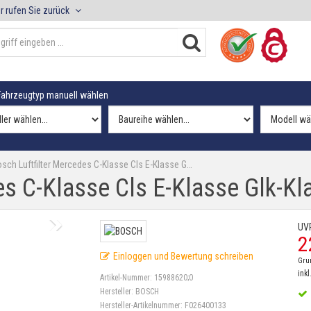
r rufen Sie zurück
ahrzeugtyp manuell wählen
sch Luftfilter Mercedes C-Klasse Cls E-Klasse G…
es C-Klasse Cls E-Klasse Glk-Kl
UV
2
Einloggen und Bewertung schreiben
Gru
inkl
Artikel-Nummer:
15988620;0
Hersteller:
BOSCH
Hersteller-Artikelnummer:
F026400133