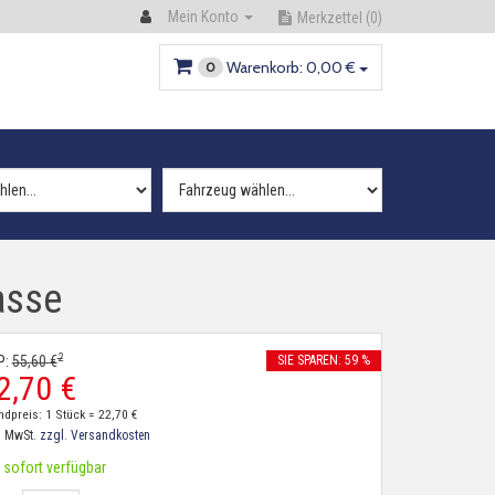
Mein Konto
Merkzettel
(0)
Warenkorb:
0,
00
€
0
asse
2
P:
55,
60
€
SIE SPAREN: 59 %
2,
70
€
ndpreis: 1 Stück =
22,
70
€
. MwSt.
zzgl. Versandkosten
sofort verfügbar