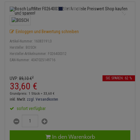
Anmelden
|
Registrieren
Merkzettel
Lambdasonde
Bremsbeläge
Service Kit
Verdampfer
Einspritzpumpe
Zündkondensator
Thermoschalter
Kühler-Frostschutz
Klimaanlage
Hydraulikschläuche
Mittelschalldämpfer
Bremssattel
Stoßdämpfer
Gaszug
Zündmodul
Thermostat
Starthilfekabel
Heizung
Koppelstange
Einloggen und Bewertung schreiben
NOx-Sensor
Druckspeicher
Gelenkscheiben
Kontaktsatz
Wasserpumpe
Sicherheit & Notfall
Kraftstoffaufbereitung
Kardanwelle
Artikel-Nummer:
16083191;0
Montageteile
Handbremsseil
Hydrostößel
Hersteller:
BOSCH
Lenkung / Achsaufhängung
Hersteller-Artikelnummer:
F026400312
Lenkgetriebe
EAN-Nummer:
4047025149716
Vorschalldämpfer / Vord
Bremstrommeln
Keilriemen
Kühlung
Lenkhebel und Übertragu
Bremsbacken
Keilrippenriemen
2
UVP:
89,
10
€
SIE SPAREN: 62 %
Motor und Getriebe
Lenkmanschetten
33,
60
€
Bremskraftregler
Kupplung
Grundpreis: 1 Stück =
33,
60
€
Elektrik
Querlenker
inkl. MwSt.
zzgl. Versandkosten
Unterdruckpumpe
Geberzylinder
sofort verfügbar
Öle und Additive
Radlager / Radnaben
Bremsleitung
Nehmerzylinder
Radbremszylinder
Servolenkung
Bremsschlauch
Kurbelgehäuse
In den Warenkorb
Reifen / Felgen
Spurstangen