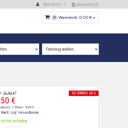
Mein Konto
Merkzettel
(0)
Warenkorb:
0,
00
€
0
2
P:
26,
90
€
SIE SPAREN: 68 %
,
50
€
ndpreis: 1 Stück =
8,
50
€
. MwSt.
zzgl. Versandkosten
sofort verfügbar