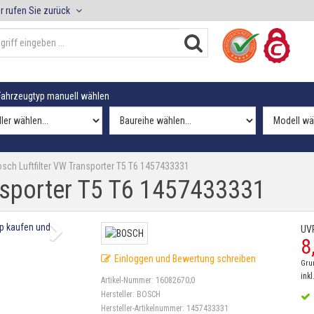
r rufen Sie zurück
ahrzeugtyp manuell wählen
sch Luftfilter VW Transporter T5 T6 1457433331
ansporter T5 T6 1457433331
UV
8
Einloggen und Bewertung schreiben
Gru
inkl
Artikel-Nummer:
16082670;0
Hersteller:
BOSCH
Hersteller-Artikelnummer:
1457433331