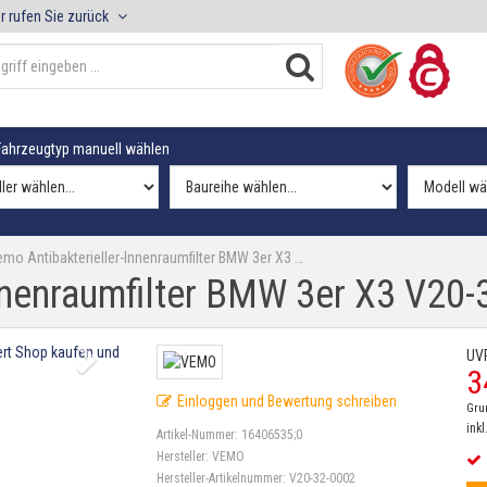
r rufen Sie zurück
ahrzeugtyp manuell wählen
mo Antibakterieller-Innenraumfilter BMW 3er X3 …
nnenraumfilter BMW 3er X3 V20
UV
3
Einloggen und Bewertung schreiben
Gru
inkl
Artikel-Nummer:
16406535;0
Hersteller:
VEMO
Hersteller-Artikelnummer:
V20-32-0002