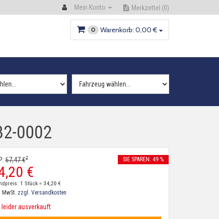
Mein Konto
Merkzettel
(0)
Warenkorb:
0,
00
€
0
-32-0002
2
P:
67,
47
€
SIE SPAREN: 49 %
4,
20
€
ndpreis: 1 Stück =
34,
20
€
. MwSt.
zzgl. Versandkosten
leider ausverkauft