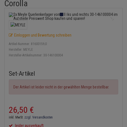
Corolla
Lambdasonde
Bremsbeläge
Service Kit
Verdampfer
Einspritzpumpe
Zündkondensator
Thermoschalter
Kühler-Frostschutz
Klimaanlage
Hydraulikschläuche
Mittelschalldämpfer
Bremssattel
Stoßdämpfer
Gaszug
Zündmodul
Thermostat
Starthilfekabel
Heizung
Koppelstange
NOx-Sensor
Druckspeicher
Gelenkscheiben
Kontaktsatz
Wasserpumpe
Sicherheit & Notfall
Einloggen und Bewertung schreiben
Kraftstoffaufbereitung
Kardanwelle
Montageteile
Handbremsseil
Hydrostößel
Artikel-Nummer:
81600159;0
Lenkung / Achsaufhängung
Lenkgetriebe
Hersteller:
MEYLE
Hersteller-Artikelnummer:
30-146100004
Vorschalldämpfer / Vord
Bremstrommeln
Keilriemen
Kühlung
Lenkhebel und Übertragungsteile
Bremsbacken
Keilrippenriemen
Set-Artikel
Motor und Getriebe
Lenkmanschetten
Bremskraftregler
Kupplung
Elektrik
Der Artikel ist leider nicht in der gewählten Menge bestellbar.
Querlenker
Unterdruckpumpe
Geberzylinder
Öle und Additive
Radlager / Radnaben
Bremsleitung
Nehmerzylinder
26,
50
€
Radbremszylinder
Servolenkung
inkl. MwSt.
zzgl. Versandkosten
Bremsschlauch
Kurbelgehäuse
Reifen / Felgen
Spurstangen
leider ausverkauft