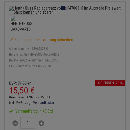
Lambdasonde
Bremsbeläge
Service Kit
Verdampfer
Einspritzpumpe
Zündkondensator
Thermoschalter
Kühler-Frostschutz
Klimaanlage
Hydraulikschläuche
Mittelschalldämpfer
Bremssattel
Stoßdämpfer
Gaszug
Zündmodul
Thermostat
Starthilfekabel
Heizung
Koppelstange
NOx-Sensor
Druckspeicher
Gelenkscheiben
Kontaktsatz
Wasserpumpe
Sicherheit & Notfall
Kraftstoffaufbereitung
Kardanwelle
Einloggen und Bewertung schreiben
Montageteile
Handbremsseil
Hydrostößel
Artikel-Nummer:
15969328;0
Lenkung / Achsaufhängung
Lenkgetriebe
Hersteller:
HERTH+BUSS JAKOPARTS
Vorschalldämpfer / Vord
Bremstrommeln
Keilriemen
Hersteller-Artikelnummer:
J4700316
Kühlung
Lenkhebel und Übertragungsteile
EAN-Nummer:
4029416228101
Bremsbacken
Keilrippenriemen
Motor und Getriebe
Lenkmanschetten
2
Bremskraftregler
Kupplung
UVP:
71,
30
€
SIE SPAREN: 78 %
15,
50
€
Elektrik
Querlenker
Unterdruckpumpe
Geberzylinder
Grundpreis: 1 Stück =
15,
50
€
Öle und Additive
Radlager / Radnaben
inkl. MwSt.
zzgl. Versandkosten
Bremsleitung
Nehmerzylinder
Versandfertig in 48 Std
Radbremszylinder
Servolenkung
Bremsschlauch
Kurbelgehäuse
Reifen / Felgen
Spurstangen