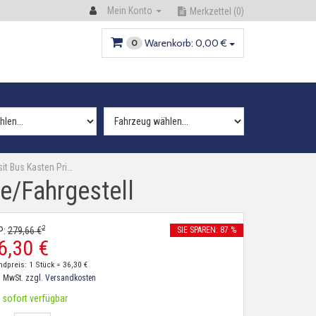
Mein Konto
Merkzettel
(0)
Warenkorb:
0,
00
€
0
it Bus Kasten Pri…
e/Fahrgestell
2
P:
279,
66
€
SIE SPAREN: 87 %
6,
30
€
ndpreis: 1 Stück =
36,
30
€
. MwSt.
zzgl. Versandkosten
sofort verfügbar