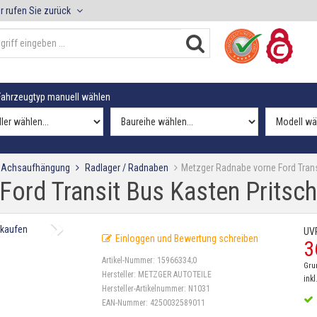
r rufen Sie zurück
ahrzeugtyp manuell wählen
/ Achsaufhängung
Radlager / Radnaben
Metzger Radnabe vorne Ford Trans
ord Transit Bus Kasten Pritsch
UV
Einloggen und Bewertung schreiben
3
Artikel-Nummer:
15966334;0
Gru
Hersteller:
METZGER AUTOTEILE
inkl
Hersteller-Artikelnummer:
N1031
EAN-Nummer:
4250032589011